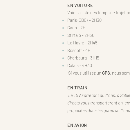
EN VOITURE
Voici la liste des temps de trajet 
Paris (CDG) - 2H30
Caen - 2H
St Malo - 2H30
Le Havre - 2H45
Roscoff - 4H
Cherbourg - 3H15
Calais - 4H30
Si vous utilisez un
GPS
, nous som
EN TRAIN
Le TGV s’arrêtant au Mans, à Sablé
directs vous transporteront en en
proposées dans les gares du Mans e
EN AVION