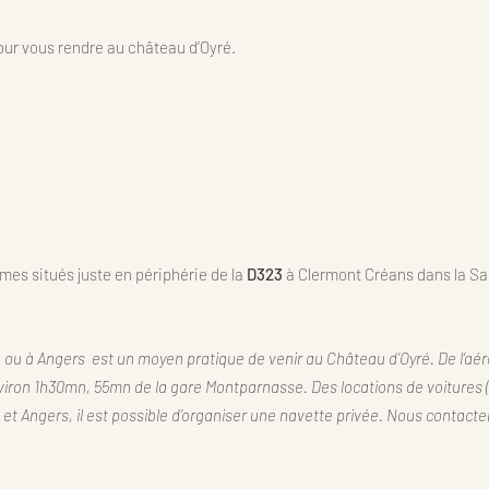
pour vous rendre au château d’Oyré.
mes situés juste en périphérie de la
D323
à Clermont Créans dans la Sa
 ou à Angers est un moyen pratique de venir au Château d’Oyré. De l’aér
viron 1h30mn, 55mn de la gare Montparnasse. Des locations de voitures (
t Angers, il est possible d’organiser une navette privée. Nous contacter