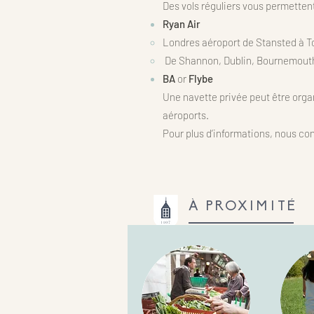
Des vols réguliers vous permetten
Ryan Air
Londres aéroport de Stansted à T
De Shannon, Dublin, Bournemouth
BA
or
Flybe
Une navette privée peut être orga
aéroports.
Pour plus d’informations, nous co
​À PROXIMITÉ